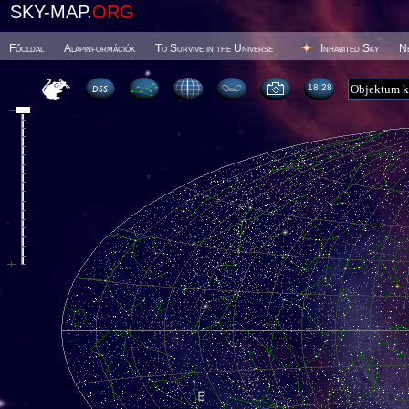
SKY-MAP.
ORG
Főoldal
Alapinformációk
To Survive in the Universe
Inhabited Sky
N
18 28