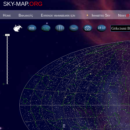
SKY-MAP.
ORG
Home
Baþlangýç
Evrende yaþayabilmek için
Inhabited Sky
News
@
18 17